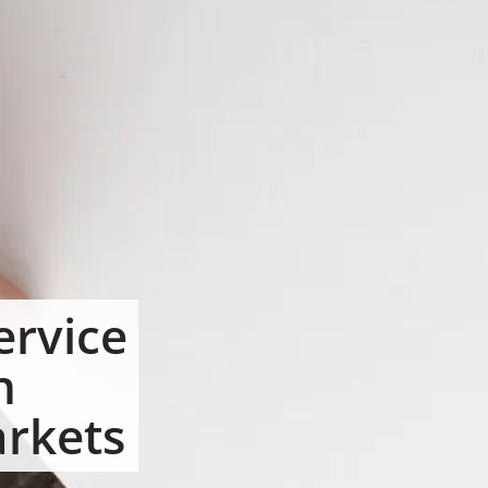
ervice
n
arkets