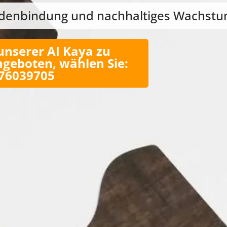
undenbindung und nachhaltiges Wachst
unserer AI Kaya zu
geboten, wählen Sie:
 76039705