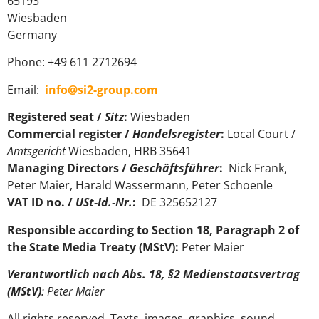
65193
Wiesbaden
Germany
Phone: +49 611 2712694‬
Email:
info@si2-group.com
Registered seat /
Sitz
:
Wiesbaden
Commercial register /
Handelsregister
:
Local Court /
Amtsgericht
Wiesbaden, HRB 35641
Managing Directors /
Geschäftsführer
:
Nick Frank,
Peter Maier, Harald Wassermann, Peter Schoenle
VAT ID no. /
USt-Id.-Nr.
:
DE 325652127
Responsible according to Section 18, Paragraph 2 of
the State Media Treaty (MStV):
Peter Maier
Verantwortlich nach Abs. 18, §2 Medienstaatsvertrag
(MStV)
: Peter Maier
All rights reserved. Texts, images, graphics, sound,